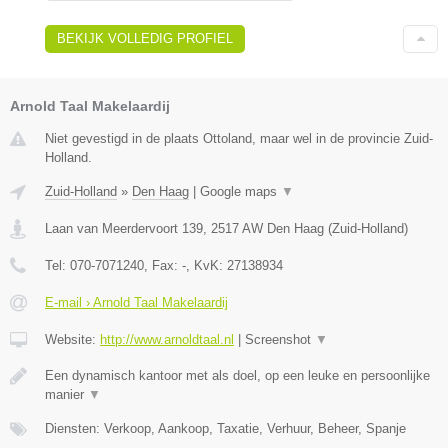
BEKIJK VOLLEDIG PROFIEL
Arnold Taal Makelaardij
Niet gevestigd in de plaats Ottoland, maar wel in de provincie Zuid-
Holland.
Zuid-Holland
»
Den Haag
|
Google maps
▼
Laan van Meerdervoort 139
,
2517 AW
Den Haag
(
Zuid-Holland
)
Tel:
070-7071240
, Fax:
-
, KvK:
27138934
E-mail › Arnold Taal Makelaardij
Website:
http://www.arnoldtaal.nl
|
Screenshot
▼
Een dynamisch kantoor met als doel, op een leuke en persoonlijke
manier
▼
Diensten: Verkoop, Aankoop, Taxatie, Verhuur, Beheer, Spanje