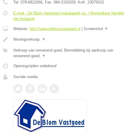
Tel:
078-6822066
, Fax:
084-2150329
, KvK:
23079315
E-mail › De Blom Vastgoed makelaardij og. / Woningkeur Hendrik
Ido Ambacht
Website:
http://www.deblomvastgoed.nl
|
Screenshot
▼
Woningverkoop.
▼
Verkoop van onroerend goed, Bemiddeling bij aankoop van
onroerend goed,
▼
Openingstijden onbekend
Sociale media: