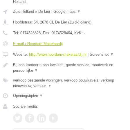
Holland.
Zuid-Holland
»
De Lier
|
Google maps
▼
Hoofdstraat 54
,
2678 CL
De Lier
(
Zuid-Holland
)
Tel:
0174528828
, Fax:
0174528464
, KvK:
-
E-mail › Noordam Makelaardij
Website:
http://www.noordam-makelaardij.nl
|
Screenshot
▼
Bij ons kantoor staan kwaliteit, goede service, maatwerk en
persoonlijke
▼
verkoop bestaande woningen, verkoop bouwkavels, verkoop
nieuwbouw, verhuur,
▼
Openingstijden
▼
Sociale media: