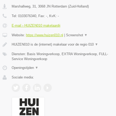
Marshallweg, 31
,
3068 JN
Rotterdam
(
Zuid-Holland
)
Tel:
0103076340
, Fax:
-
, KvK:
-
E-mail › HUIZEN010 makelaardij
Website:
https://www.huizen010.nl
|
Screenshot
▼
HUIZEN010 is de (internet) makelaar voor de regio 010
▼
Diensten: Basis Woningverkoop, EXTRA Woningverkoop, FULL-
Service Woningverkoop
Openingstijden
▼
Sociale media: