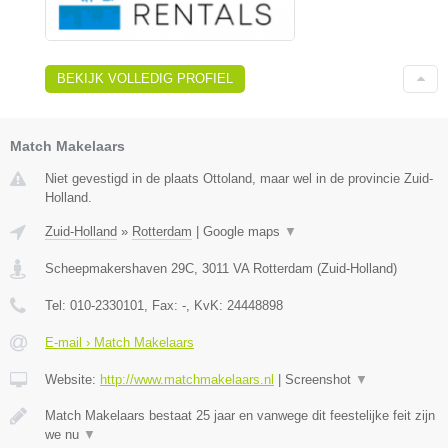
BEKIJK VOLLEDIG PROFIEL
Match Makelaars
Niet gevestigd in de plaats Ottoland, maar wel in de provincie Zuid-
Holland.
Zuid-Holland
»
Rotterdam
|
Google maps
▼
Scheepmakershaven 29C
,
3011 VA
Rotterdam
(
Zuid-Holland
)
Tel:
010-2330101
, Fax:
-
, KvK:
24448898
E-mail › Match Makelaars
Website:
http://www.matchmakelaars.nl
|
Screenshot
▼
Match Makelaars bestaat 25 jaar en vanwege dit feestelijke feit zijn
we nu
▼