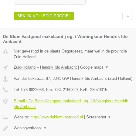
BEKIJK VOLLEDIG PROFIEL
De Blom Vastgoed makelaardij og. / Woningkeur Hendrik Ido
Ambacht
Niet gevestigd in de plaats Oegstgeest, maar wel in de provincie
Zuid-Holland.
Zuid-Holland
»
Hendrik Ido Ambacht
|
Google maps
▼
Van der Lekstraat 87
,
3341 GW
Hendrik Ido Ambacht
(
Zuid-Holland
)
Tel:
078-6822066
, Fax:
084-2150329
, KvK:
23079315
E-mail › De Blom Vastgoed makelaardij og. / Woningkeur Hendrik
Ido Ambacht
Website:
http://www.deblomvastgoed.nl
|
Screenshot
▼
Woningverkoop.
▼