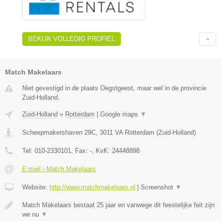
BEKIJK VOLLEDIG PROFIEL
Match Makelaars
Niet gevestigd in de plaats Oegstgeest, maar wel in de provincie
Zuid-Holland.
Zuid-Holland
»
Rotterdam
|
Google maps
▼
Scheepmakershaven 29C
,
3011 VA
Rotterdam
(
Zuid-Holland
)
Tel:
010-2330101
, Fax:
-
, KvK:
24448898
E-mail › Match Makelaars
Website:
http://www.matchmakelaars.nl
|
Screenshot
▼
Match Makelaars bestaat 25 jaar en vanwege dit feestelijke feit zijn
we nu
▼