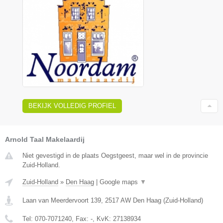
BEKIJK VOLLEDIG PROFIEL
Arnold Taal Makelaardij
Niet gevestigd in de plaats Oegstgeest, maar wel in de provincie
Zuid-Holland.
Zuid-Holland
»
Den Haag
|
Google maps
▼
Laan van Meerdervoort 139
,
2517 AW
Den Haag
(
Zuid-Holland
)
Tel:
070-7071240
, Fax:
-
, KvK:
27138934