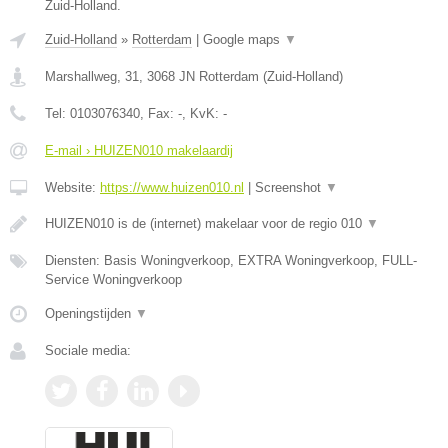
Zuid-Holland.
Zuid-Holland
»
Rotterdam
|
Google maps
▼
Marshallweg, 31
,
3068 JN
Rotterdam
(
Zuid-Holland
)
Tel:
0103076340
, Fax:
-
, KvK:
-
E-mail › HUIZEN010 makelaardij
Website:
https://www.huizen010.nl
|
Screenshot
▼
HUIZEN010 is de (internet) makelaar voor de regio 010
▼
Diensten: Basis Woningverkoop, EXTRA Woningverkoop, FULL-
Service Woningverkoop
Openingstijden
▼
Sociale media: