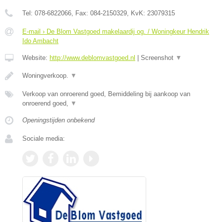
Tel:
078-6822066
, Fax:
084-2150329
, KvK:
23079315
E-mail › De Blom Vastgoed makelaardij og. / Woningkeur Hendrik
Ido Ambacht
Website:
http://www.deblomvastgoed.nl
|
Screenshot
▼
Woningverkoop.
▼
Verkoop van onroerend goed, Bemiddeling bij aankoop van
onroerend goed,
▼
Openingstijden onbekend
Sociale media: