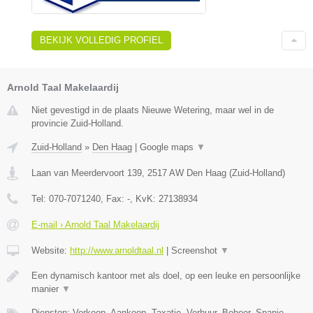
BEKIJK VOLLEDIG PROFIEL
Arnold Taal Makelaardij
Niet gevestigd in de plaats Nieuwe Wetering, maar wel in de
provincie Zuid-Holland.
Zuid-Holland
»
Den Haag
|
Google maps
▼
Laan van Meerdervoort 139
,
2517 AW
Den Haag
(
Zuid-Holland
)
Tel:
070-7071240
, Fax:
-
, KvK:
27138934
E-mail › Arnold Taal Makelaardij
Website:
http://www.arnoldtaal.nl
|
Screenshot
▼
Een dynamisch kantoor met als doel, op een leuke en persoonlijke
manier
▼
Diensten: Verkoop, Aankoop, Taxatie, Verhuur, Beheer, Spanje