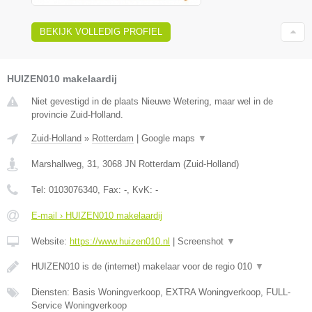
BEKIJK VOLLEDIG PROFIEL
HUIZEN010 makelaardij
Niet gevestigd in de plaats Nieuwe Wetering, maar wel in de
provincie Zuid-Holland.
Zuid-Holland
»
Rotterdam
|
Google maps
▼
Marshallweg, 31
,
3068 JN
Rotterdam
(
Zuid-Holland
)
Tel:
0103076340
, Fax:
-
, KvK:
-
E-mail › HUIZEN010 makelaardij
Website:
https://www.huizen010.nl
|
Screenshot
▼
HUIZEN010 is de (internet) makelaar voor de regio 010
▼
Diensten: Basis Woningverkoop, EXTRA Woningverkoop, FULL-
Service Woningverkoop