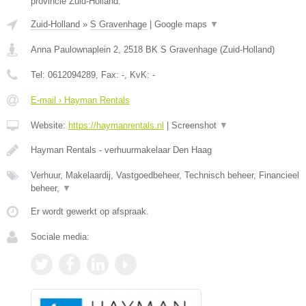
provincie Zuid-Holland.
Zuid-Holland
»
S Gravenhage
|
Google maps
▼
Anna Paulownaplein 2
,
2518 BK
S Gravenhage
(
Zuid-Holland
)
Tel:
0612094289
, Fax:
-
, KvK:
-
E-mail › Hayman Rentals
Website:
https://haymanrentals.nl
|
Screenshot
▼
Hayman Rentals - verhuurmakelaar Den Haag
Verhuur, Makelaardij, Vastgoedbeheer, Technisch beheer, Financieel
beheer,
▼
Er wordt gewerkt op afspraak.
Sociale media: