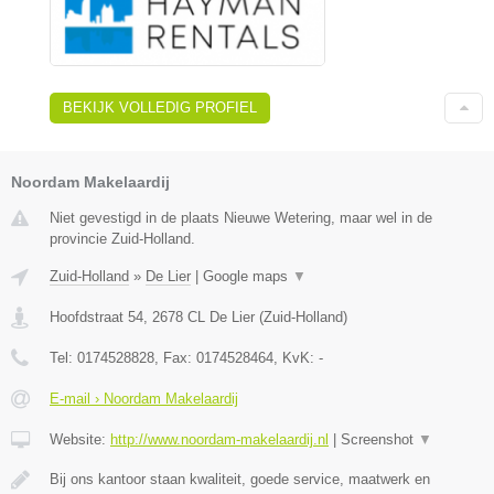
BEKIJK VOLLEDIG PROFIEL
Noordam Makelaardij
Niet gevestigd in de plaats Nieuwe Wetering, maar wel in de
provincie Zuid-Holland.
Zuid-Holland
»
De Lier
|
Google maps
▼
Hoofdstraat 54
,
2678 CL
De Lier
(
Zuid-Holland
)
Tel:
0174528828
, Fax:
0174528464
, KvK:
-
E-mail › Noordam Makelaardij
Website:
http://www.noordam-makelaardij.nl
|
Screenshot
▼
Bij ons kantoor staan kwaliteit, goede service, maatwerk en