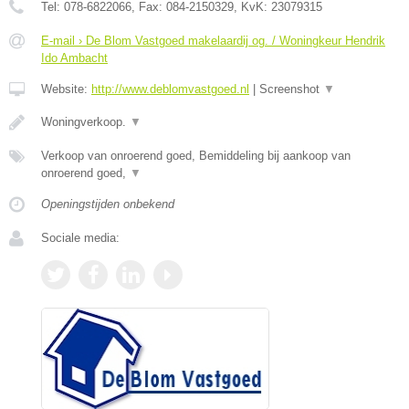
Tel:
078-6822066
, Fax:
084-2150329
, KvK:
23079315
E-mail › De Blom Vastgoed makelaardij og. / Woningkeur Hendrik
Ido Ambacht
Website:
http://www.deblomvastgoed.nl
|
Screenshot
▼
Woningverkoop.
▼
Verkoop van onroerend goed, Bemiddeling bij aankoop van
onroerend goed,
▼
Openingstijden onbekend
Sociale media: