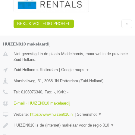
BEKIJK VOLLEDIG PROFIEL
HUIZEN010 makelaardij
Niet gevestigd in de plaats Middelharnis, maar wel in de provincie
Zuid-Holland.
Zuid-Holland
»
Rotterdam
|
Google maps
▼
Marshallweg, 31
,
3068 JN
Rotterdam
(
Zuid-Holland
)
Tel:
0103076340
, Fax:
-
, KvK:
-
E-mail › HUIZEN010 makelaardij
Website:
https://www.huizen010.nl
|
Screenshot
▼
HUIZEN010 is de (internet) makelaar voor de regio 010
▼