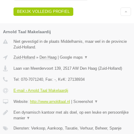
BEKIJK VOLLEDIG PROFIEL
Arnold Taal Makelaardij
Niet gevestigd in de plaats Middelharnis, maar wel in de provincie
Zuid-Holland.
Zuid-Holland
»
Den Haag
|
Google maps
▼
Laan van Meerdervoort 139
,
2517 AW
Den Haag
(
Zuid-Holland
)
Tel:
070-7071240
, Fax:
-
, KvK:
27138934
E-mail › Arnold Taal Makelaardij
Website:
http://www.arnoldtaal.nl
|
Screenshot
▼
Een dynamisch kantoor met als doel, op een leuke en persoonlijke
manier
▼
Diensten: Verkoop, Aankoop, Taxatie, Verhuur, Beheer, Spanje