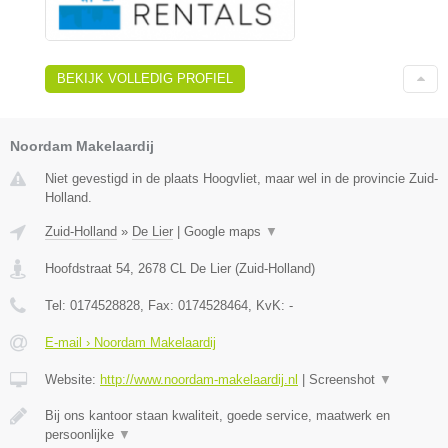
BEKIJK VOLLEDIG PROFIEL
Noordam Makelaardij
Niet gevestigd in de plaats Hoogvliet, maar wel in de provincie Zuid-
Holland.
Zuid-Holland
»
De Lier
|
Google maps
▼
Hoofdstraat 54
,
2678 CL
De Lier
(
Zuid-Holland
)
Tel:
0174528828
, Fax:
0174528464
, KvK:
-
E-mail › Noordam Makelaardij
Website:
http://www.noordam-makelaardij.nl
|
Screenshot
▼
Bij ons kantoor staan kwaliteit, goede service, maatwerk en
persoonlijke
▼