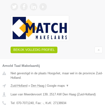
BEKIJK VOLLEDIG PROFIEL
Arnold Taal Makelaardij
Niet gevestigd in de plaats Hoogvliet, maar wel in de provincie Zuid-
Holland.
Zuid-Holland
»
Den Haag
|
Google maps
▼
Laan van Meerdervoort 139
,
2517 AW
Den Haag
(
Zuid-Holland
)
Tel:
070-7071240
, Fax:
-
, KvK:
27138934