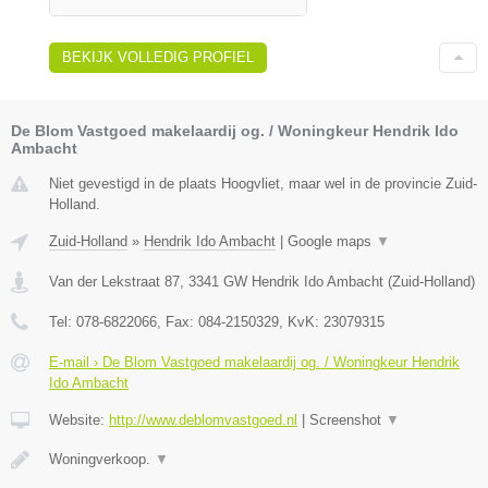
BEKIJK VOLLEDIG PROFIEL
De Blom Vastgoed makelaardij og. / Woningkeur Hendrik Ido
Ambacht
Niet gevestigd in de plaats Hoogvliet, maar wel in de provincie Zuid-
Holland.
Zuid-Holland
»
Hendrik Ido Ambacht
|
Google maps
▼
Van der Lekstraat 87
,
3341 GW
Hendrik Ido Ambacht
(
Zuid-Holland
)
Tel:
078-6822066
, Fax:
084-2150329
, KvK:
23079315
E-mail › De Blom Vastgoed makelaardij og. / Woningkeur Hendrik
Ido Ambacht
Website:
http://www.deblomvastgoed.nl
|
Screenshot
▼
Woningverkoop.
▼