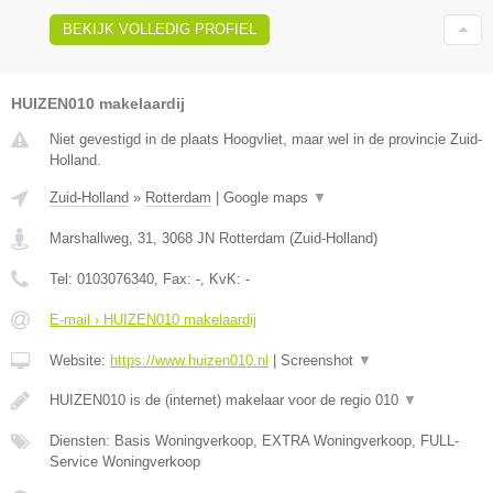
BEKIJK VOLLEDIG PROFIEL
HUIZEN010 makelaardij
Niet gevestigd in de plaats Hoogvliet, maar wel in de provincie Zuid-
Holland.
Zuid-Holland
»
Rotterdam
|
Google maps
▼
Marshallweg, 31
,
3068 JN
Rotterdam
(
Zuid-Holland
)
Tel:
0103076340
, Fax:
-
, KvK:
-
E-mail › HUIZEN010 makelaardij
Website:
https://www.huizen010.nl
|
Screenshot
▼
HUIZEN010 is de (internet) makelaar voor de regio 010
▼
Diensten: Basis Woningverkoop, EXTRA Woningverkoop, FULL-
Service Woningverkoop