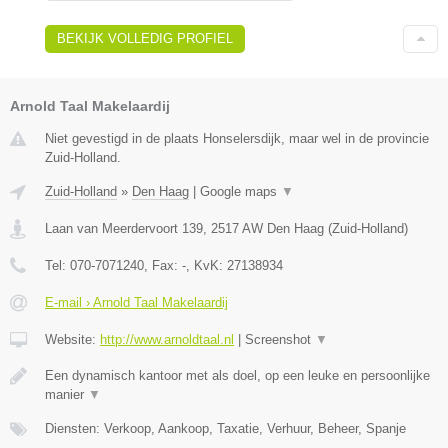
BEKIJK VOLLEDIG PROFIEL
Arnold Taal Makelaardij
Niet gevestigd in de plaats Honselersdijk, maar wel in de provincie
Zuid-Holland.
Zuid-Holland
»
Den Haag
|
Google maps
▼
Laan van Meerdervoort 139
,
2517 AW
Den Haag
(
Zuid-Holland
)
Tel:
070-7071240
, Fax:
-
, KvK:
27138934
E-mail › Arnold Taal Makelaardij
Website:
http://www.arnoldtaal.nl
|
Screenshot
▼
Een dynamisch kantoor met als doel, op een leuke en persoonlijke
manier
▼
Diensten: Verkoop, Aankoop, Taxatie, Verhuur, Beheer, Spanje