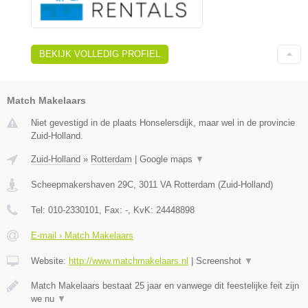
BEKIJK VOLLEDIG PROFIEL
Match Makelaars
Niet gevestigd in de plaats Honselersdijk, maar wel in de provincie
Zuid-Holland.
Zuid-Holland
»
Rotterdam
|
Google maps
▼
Scheepmakershaven 29C
,
3011 VA
Rotterdam
(
Zuid-Holland
)
Tel:
010-2330101
, Fax:
-
, KvK:
24448898
E-mail › Match Makelaars
Website:
http://www.matchmakelaars.nl
|
Screenshot
▼
Match Makelaars bestaat 25 jaar en vanwege dit feestelijke feit zijn
we nu
▼