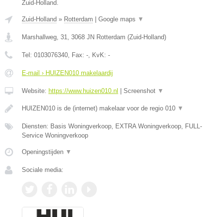
Zuid-Holland.
Zuid-Holland
»
Rotterdam
|
Google maps
▼
Marshallweg, 31
,
3068 JN
Rotterdam
(
Zuid-Holland
)
Tel:
0103076340
, Fax:
-
, KvK:
-
E-mail › HUIZEN010 makelaardij
Website:
https://www.huizen010.nl
|
Screenshot
▼
HUIZEN010 is de (internet) makelaar voor de regio 010
▼
Diensten: Basis Woningverkoop, EXTRA Woningverkoop, FULL-
Service Woningverkoop
Openingstijden
▼
Sociale media: