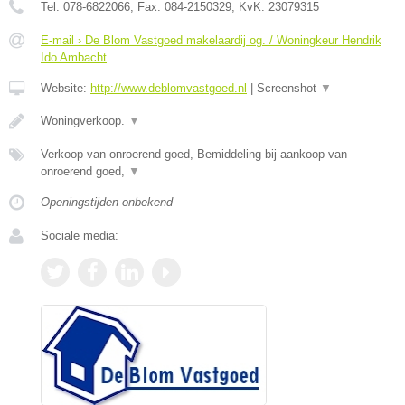
Tel:
078-6822066
, Fax:
084-2150329
, KvK:
23079315
E-mail › De Blom Vastgoed makelaardij og. / Woningkeur Hendrik
Ido Ambacht
Website:
http://www.deblomvastgoed.nl
|
Screenshot
▼
Woningverkoop.
▼
Verkoop van onroerend goed, Bemiddeling bij aankoop van
onroerend goed,
▼
Openingstijden onbekend
Sociale media: