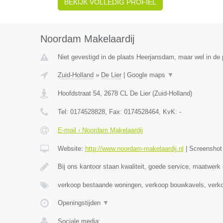
BEKIJK VOLLEDIG PROFIEL
Noordam Makelaardij
Niet gevestigd in de plaats Heerjansdam, maar wel in de 
Zuid-Holland
»
De Lier
|
Google maps
▼
Hoofdstraat 54
,
2678 CL
De Lier
(
Zuid-Holland
)
Tel:
0174528828
, Fax:
0174528464
, KvK:
-
E-mail › Noordam Makelaardij
Website:
http://www.noordam-makelaardij.nl
|
Screensho
Bij ons kantoor staan kwaliteit, goede service, maatwerk
verkoop bestaande woningen, verkoop bouwkavels, verk
Openingstijden
▼
Sociale media: