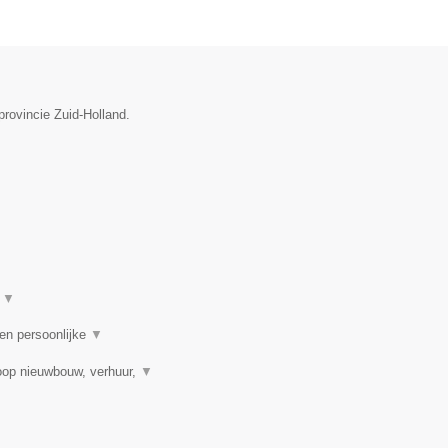
provincie Zuid-Holland.
t
▼
 en persoonlijke
▼
oop nieuwbouw, verhuur,
▼