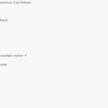
provincie Zuid-Holland.
lland
)
rsoonlijke manier
▼
panje