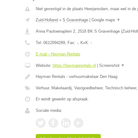
Niet gevestigd in de plaats Heerjansdam, maar wel in de 
Zuid-Holland
»
S Gravenhage
|
Google maps
▼
Anna Paulownaplein 2
,
2518 BK
S Gravenhage
(
Zuid-Hol
Tel:
0612094289
, Fax:
-
, KvK:
-
E-mail › Hayman Rentals
Website:
https://haymanrentals.nl
|
Screenshot
▼
Hayman Rentals - verhuurmakelaar Den Haag
Verhuur, Makelaardij, Vastgoedbeheer, Technisch beheer,
Er wordt gewerkt op afspraak.
Sociale media: