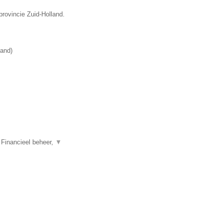
provincie Zuid-Holland.
land
)
 Financieel beheer,
▼