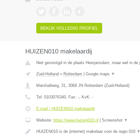
BEKIJK VOLLEDIG PROFIEL
HUIZEN010 makelaardij
Niet gevestigd in de plaats Heerjansdam, maar wel in de 
Zuid-Holland
»
Rotterdam
|
Google maps
▼
Marshallweg, 31
,
3068 JN
Rotterdam
(
Zuid-Holland
)
Tel:
0103076340
, Fax:
-
, KvK:
-
E-mail › HUIZEN010 makelaardij
Website:
https://www.huizen010.nl
|
Screenshot
▼
HUIZEN010 is de (internet) makelaar voor de regio 010