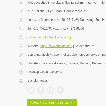
Niet gevestigd in de plaats Heerjansdam, maar wel in de 
Zuid-Holland
»
Den Haag
|
Google maps
▼
Laan van Meerdervoort 139
,
2517 AW
Den Haag
(
Zuid-Ho
Tel:
070-7071240
, Fax:
-
, KvK:
27138934
E-mail › Arnold Taal Makelaardij
Website:
http://www.arnoldtaal.nl
|
Screenshot
▼
Een dynamisch kantoor met als doel, op een leuke en pe
Diensten: Verkoop, Aankoop, Taxatie, Verhuur, Beheer, S
Openingstijden onbekend
Sociale media:
BEKIJK VOLLEDIG PROFIEL