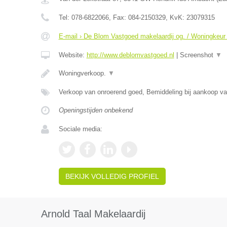
Tel:
078-6822066
, Fax:
084-2150329
, KvK:
23079315
E-mail › De Blom Vastgoed makelaardij og. / Woningkeur
Website:
http://www.deblomvastgoed.nl
|
Screenshot
▼
Woningverkoop.
▼
Verkoop van onroerend goed, Bemiddeling bij aankoop v
Openingstijden onbekend
Sociale media:
BEKIJK VOLLEDIG PROFIEL
Arnold Taal Makelaardij