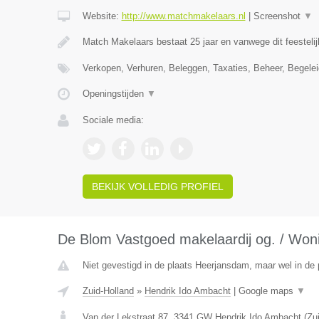
Website:
http://www.matchmakelaars.nl
|
Screenshot
▼
Match Makelaars bestaat 25 jaar en vanwege dit feestelij
Verkopen, Verhuren, Beleggen, Taxaties, Beheer, Begele
Openingstijden
▼
Sociale media:
BEKIJK VOLLEDIG PROFIEL
De Blom Vastgoed makelaardij og. / Won
Niet gevestigd in de plaats Heerjansdam, maar wel in de 
Zuid-Holland
»
Hendrik Ido Ambacht
|
Google maps
▼
Van der Lekstraat 87
,
3341 GW
Hendrik Ido Ambacht
(
Zu