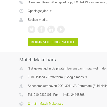
Diensten: Basis Woningverkoop, EXTRA Woningverkoop
Openingstijden
▼
Sociale media:
BEKIJK VOLLEDIG PROFIEL
Match Makelaars
Niet gevestigd in de plaats Heerjansdam, maar wel in de 
Zuid-Holland
»
Rotterdam
|
Google maps
▼
Scheepmakershaven 29C
,
3011 VA
Rotterdam
(
Zuid-Holl
Tel:
010-2330101
, Fax:
-
, KvK:
24448898
E-mail › Match Makelaars