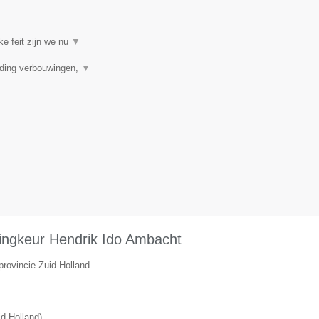
ke feit zijn we nu
▼
iding verbouwingen,
▼
ingkeur Hendrik Ido Ambacht
provincie Zuid-Holland.
id-Holland
)