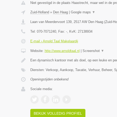
Niet gevestigd in de plaats Haastrecht, maar wel in de pr
Zuid-Holland
»
Den Haag
|
Google maps
▼
Laan van Meerdervoort 139
,
2517 AW
Den Haag
(
Zuid-Ho
Tel:
070-7071240
, Fax:
-
, KvK:
27138934
E-mail › Arnold Taal Makelaardij
Website:
http://www.arnoldtaal.nl
|
Screenshot
▼
Een dynamisch kantoor met als doel, op een leuke en pe
Diensten: Verkoop, Aankoop, Taxatie, Verhuur, Beheer, S
Openingstijden onbekend
Sociale media:
BEKIJK VOLLEDIG PROFIEL