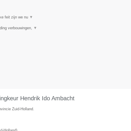
ke feit zijn we nu
▼
iding verbouwingen,
▼
ingkeur Hendrik Ido Ambacht
ovincie Zuid-Holland.
id-Holland
)