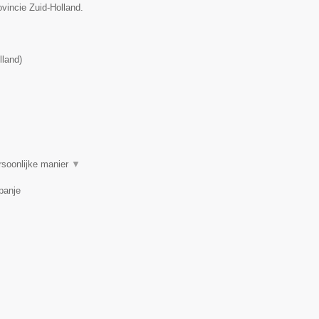
ovincie Zuid-Holland.
lland
)
rsoonlijke manier
▼
panje