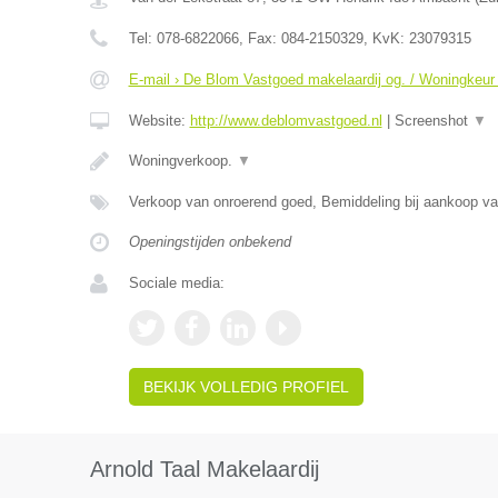
Tel:
078-6822066
, Fax:
084-2150329
, KvK:
23079315
E-mail › De Blom Vastgoed makelaardij og. / Woningkeur
Website:
http://www.deblomvastgoed.nl
|
Screenshot
▼
Woningverkoop.
▼
Verkoop van onroerend goed, Bemiddeling bij aankoop v
Openingstijden onbekend
Sociale media:
BEKIJK VOLLEDIG PROFIEL
Arnold Taal Makelaardij