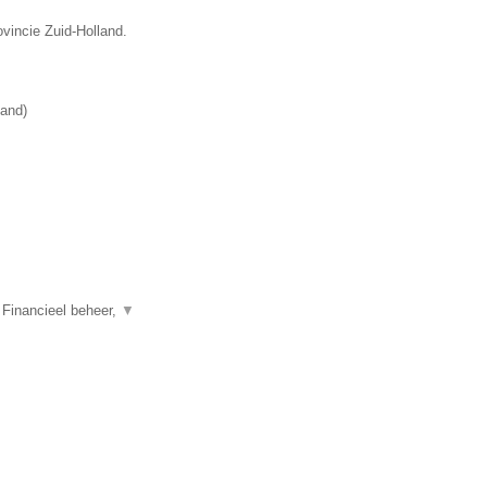
ovincie Zuid-Holland.
land
)
 Financieel beheer,
▼