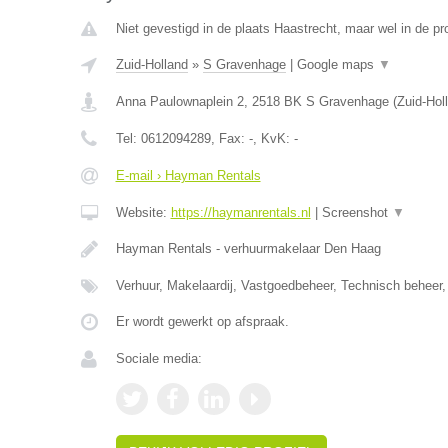
Niet gevestigd in de plaats Haastrecht, maar wel in de pr
Zuid-Holland
»
S Gravenhage
|
Google maps
▼
Anna Paulownaplein 2
,
2518 BK
S Gravenhage
(
Zuid-Hol
Tel:
0612094289
, Fax:
-
, KvK:
-
E-mail › Hayman Rentals
Website:
https://haymanrentals.nl
|
Screenshot
▼
Hayman Rentals - verhuurmakelaar Den Haag
Verhuur, Makelaardij, Vastgoedbeheer, Technisch beheer,
Er wordt gewerkt op afspraak.
Sociale media: