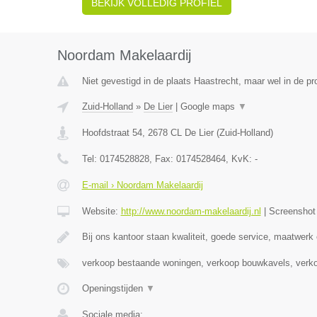
BEKIJK VOLLEDIG PROFIEL
Noordam Makelaardij
Niet gevestigd in de plaats Haastrecht, maar wel in de pr
Zuid-Holland
»
De Lier
|
Google maps
▼
Hoofdstraat 54
,
2678 CL
De Lier
(
Zuid-Holland
)
Tel:
0174528828
, Fax:
0174528464
, KvK:
-
E-mail › Noordam Makelaardij
Website:
http://www.noordam-makelaardij.nl
|
Screensho
Bij ons kantoor staan kwaliteit, goede service, maatwerk
verkoop bestaande woningen, verkoop bouwkavels, verk
Openingstijden
▼
Sociale media: