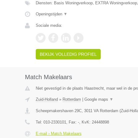
Diensten: Basis Woningverkoop, EXTRA Woningverkoop
Openingstijden
▼
Sociale media:
BEKIJK VOLLEDIG PROFIEL
Match Makelaars
Niet gevestigd in de plaats Haastrecht, maar wel in de pr
Zuid-Holland
»
Rotterdam
|
Google maps
▼
Scheepmakershaven 29C
,
3011 VA
Rotterdam
(
Zuid-Holl
Tel:
010-2330101
, Fax:
-
, KvK:
24448898
E-mail › Match Makelaars