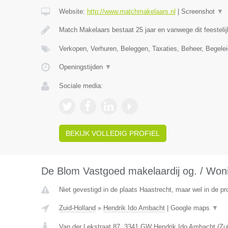
Website:
http://www.matchmakelaars.nl
|
Screenshot
▼
Match Makelaars bestaat 25 jaar en vanwege dit feestelij
Verkopen, Verhuren, Beleggen, Taxaties, Beheer, Begele
Openingstijden
▼
Sociale media:
BEKIJK VOLLEDIG PROFIEL
De Blom Vastgoed makelaardij og. / Won
Niet gevestigd in de plaats Haastrecht, maar wel in de pr
Zuid-Holland
»
Hendrik Ido Ambacht
|
Google maps
▼
Van der Lekstraat 87
,
3341 GW
Hendrik Ido Ambacht
(
Zu