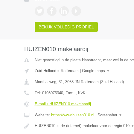
BEKIJK VOLLEDIG PROFIEL
HUIZEN010 makelaardij
Niet gevestigd in de plaats Haastrecht, maar wel in de pr
Zuid-Holland
»
Rotterdam
|
Google maps
▼
Marshallweg, 31
,
3068 JN
Rotterdam
(
Zuid-Holland
)
Tel:
0103076340
, Fax:
-
, KvK:
-
E-mail › HUIZEN010 makelaardij
Website:
https://www.huizen010.nl
|
Screenshot
▼
HUIZEN010 is de (internet) makelaar voor de regio 010