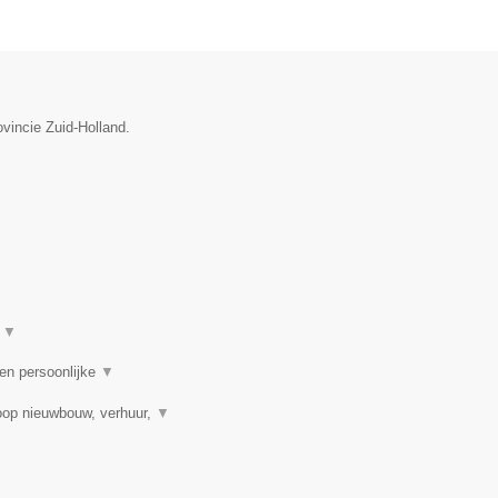
ovincie Zuid-Holland.
t
▼
 en persoonlijke
▼
oop nieuwbouw, verhuur,
▼