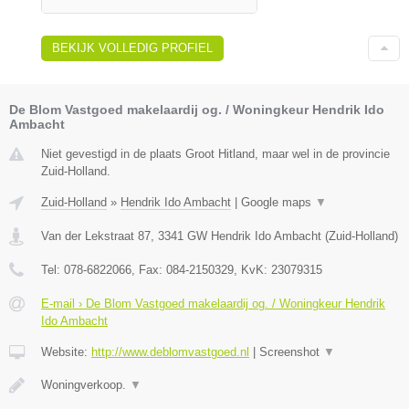
BEKIJK VOLLEDIG PROFIEL
De Blom Vastgoed makelaardij og. / Woningkeur Hendrik Ido
Ambacht
Niet gevestigd in de plaats Groot Hitland, maar wel in de provincie
Zuid-Holland.
Zuid-Holland
»
Hendrik Ido Ambacht
|
Google maps
▼
Van der Lekstraat 87
,
3341 GW
Hendrik Ido Ambacht
(
Zuid-Holland
)
Tel:
078-6822066
, Fax:
084-2150329
, KvK:
23079315
E-mail › De Blom Vastgoed makelaardij og. / Woningkeur Hendrik
Ido Ambacht
Website:
http://www.deblomvastgoed.nl
|
Screenshot
▼
Woningverkoop.
▼