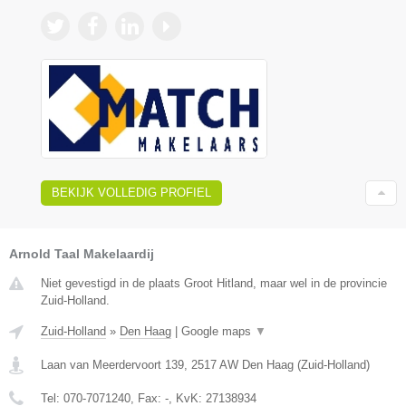
BEKIJK VOLLEDIG PROFIEL
Arnold Taal Makelaardij
Niet gevestigd in de plaats Groot Hitland, maar wel in de provincie
Zuid-Holland.
Zuid-Holland
»
Den Haag
|
Google maps
▼
Laan van Meerdervoort 139
,
2517 AW
Den Haag
(
Zuid-Holland
)
Tel:
070-7071240
, Fax:
-
, KvK:
27138934