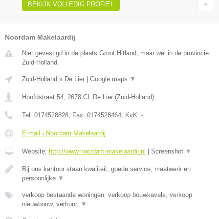
BEKIJK VOLLEDIG PROFIEL
Noordam Makelaardij
Niet gevestigd in de plaats Groot Hitland, maar wel in de provincie
Zuid-Holland.
Zuid-Holland
»
De Lier
|
Google maps
▼
Hoofdstraat 54
,
2678 CL
De Lier
(
Zuid-Holland
)
Tel:
0174528828
, Fax:
0174528464
, KvK:
-
E-mail › Noordam Makelaardij
Website:
http://www.noordam-makelaardij.nl
|
Screenshot
▼
Bij ons kantoor staan kwaliteit, goede service, maatwerk en
persoonlijke
▼
verkoop bestaande woningen, verkoop bouwkavels, verkoop
nieuwbouw, verhuur,
▼