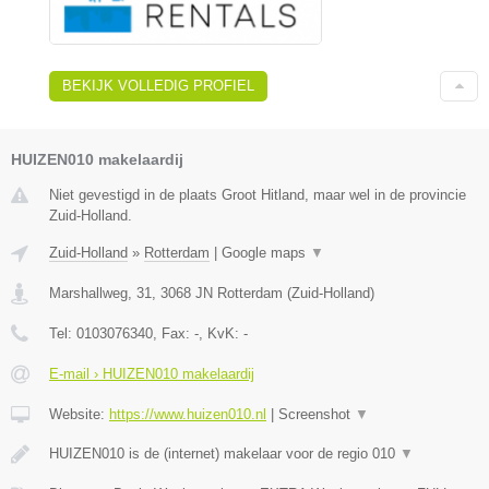
BEKIJK VOLLEDIG PROFIEL
HUIZEN010 makelaardij
Niet gevestigd in de plaats Groot Hitland, maar wel in de provincie
Zuid-Holland.
Zuid-Holland
»
Rotterdam
|
Google maps
▼
Marshallweg, 31
,
3068 JN
Rotterdam
(
Zuid-Holland
)
Tel:
0103076340
, Fax:
-
, KvK:
-
E-mail › HUIZEN010 makelaardij
Website:
https://www.huizen010.nl
|
Screenshot
▼
HUIZEN010 is de (internet) makelaar voor de regio 010
▼