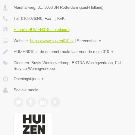
Marshallweg, 31
,
3068 JN
Rotterdam
(
Zuid-Holland
)
Tel:
0103076340
, Fax:
-
, KvK:
-
E-mail › HUIZEN010 makelaardij
Website:
https://www.huizen010.nl
|
Screenshot
▼
HUIZEN010 is de (internet) makelaar voor de regio 010
▼
Diensten: Basis Woningverkoop, EXTRA Woningverkoop, FULL-
Service Woningverkoop
Openingstijden
▼
Sociale media: