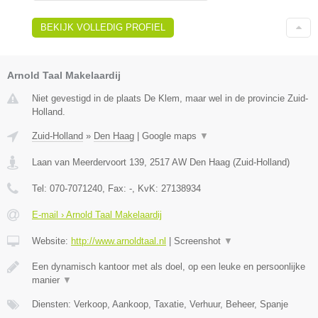
BEKIJK VOLLEDIG PROFIEL
Arnold Taal Makelaardij
Niet gevestigd in de plaats De Klem, maar wel in de provincie Zuid-
Holland.
Zuid-Holland
»
Den Haag
|
Google maps
▼
Laan van Meerdervoort 139
,
2517 AW
Den Haag
(
Zuid-Holland
)
Tel:
070-7071240
, Fax:
-
, KvK:
27138934
E-mail › Arnold Taal Makelaardij
Website:
http://www.arnoldtaal.nl
|
Screenshot
▼
Een dynamisch kantoor met als doel, op een leuke en persoonlijke
manier
▼
Diensten: Verkoop, Aankoop, Taxatie, Verhuur, Beheer, Spanje