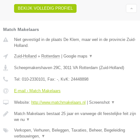
BEKIJK VOLLEDIG PROFIEL
Match Makelaars
Niet gevestigd in de plaats De Klem, maar wel in de provincie Zuid-
Holland.
Zuid-Holland
»
Rotterdam
|
Google maps
▼
Scheepmakershaven 29C
,
3011 VA
Rotterdam
(
Zuid-Holland
)
Tel:
010-2330101
, Fax:
-
, KvK:
24448898
E-mail › Match Makelaars
Website:
http://www.matchmakelaars.nl
|
Screenshot
▼
Match Makelaars bestaat 25 jaar en vanwege dit feestelijke feit zijn
we nu
▼
Verkopen, Verhuren, Beleggen, Taxaties, Beheer, Begeleiding
verbouwingen,
▼