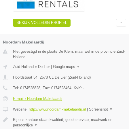
BEKIJK VOLLEDIG PROFIEL
Noordam Makelaardij
Niet gevestigd in de plaats De Klem, maar wel in de provincie Zuid-
Holland.
Zuid-Holland
»
De Lier
|
Google maps
▼
Hoofdstraat 54
,
2678 CL
De Lier
(
Zuid-Holland
)
Tel:
0174528828
, Fax:
0174528464
, KvK:
-
E-mail › Noordam Makelaardij
Website:
http://www.noordam-makelaardij.nl
|
Screenshot
▼
Bij ons kantoor staan kwaliteit, goede service, maatwerk en
persoonlijke
▼