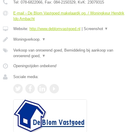
Tel:
078-6822066
, Fax:
084-2150329
, KvK:
23079315
E-mail › De Blom Vastgoed makelaardij og. / Woningkeur Hendrik
Ido Ambacht
Website:
http://www.deblomvastgoed.nl
|
Screenshot
▼
Woningverkoop.
▼
Verkoop van onroerend goed, Bemiddeling bij aankoop van
onroerend goed,
▼
Openingstijden onbekend
Sociale media: