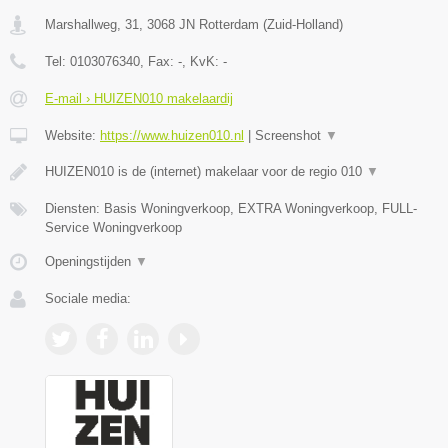
Marshallweg, 31
,
3068 JN
Rotterdam
(
Zuid-Holland
)
Tel:
0103076340
, Fax:
-
, KvK:
-
E-mail › HUIZEN010 makelaardij
Website:
https://www.huizen010.nl
|
Screenshot
▼
HUIZEN010 is de (internet) makelaar voor de regio 010
▼
Diensten: Basis Woningverkoop, EXTRA Woningverkoop, FULL-
Service Woningverkoop
Openingstijden
▼
Sociale media: