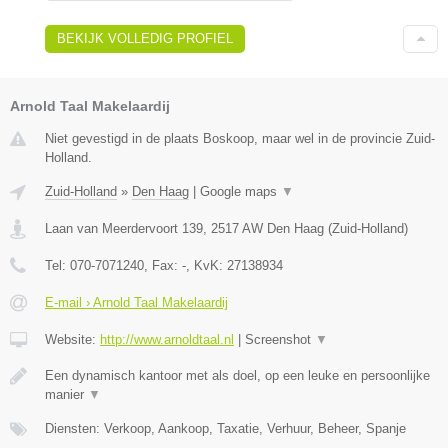
BEKIJK VOLLEDIG PROFIEL
Arnold Taal Makelaardij
Niet gevestigd in de plaats Boskoop, maar wel in de provincie Zuid-
Holland.
Zuid-Holland
»
Den Haag
|
Google maps
▼
Laan van Meerdervoort 139
,
2517 AW
Den Haag
(
Zuid-Holland
)
Tel:
070-7071240
, Fax:
-
, KvK:
27138934
E-mail › Arnold Taal Makelaardij
Website:
http://www.arnoldtaal.nl
|
Screenshot
▼
Een dynamisch kantoor met als doel, op een leuke en persoonlijke
manier
▼
Diensten: Verkoop, Aankoop, Taxatie, Verhuur, Beheer, Spanje