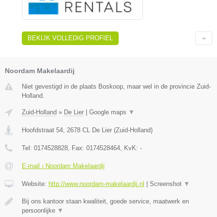
BEKIJK VOLLEDIG PROFIEL
Noordam Makelaardij
Niet gevestigd in de plaats Boskoop, maar wel in de provincie Zuid-
Holland.
Zuid-Holland
»
De Lier
|
Google maps
▼
Hoofdstraat 54
,
2678 CL
De Lier
(
Zuid-Holland
)
Tel:
0174528828
, Fax:
0174528464
, KvK:
-
E-mail › Noordam Makelaardij
Website:
http://www.noordam-makelaardij.nl
|
Screenshot
▼
Bij ons kantoor staan kwaliteit, goede service, maatwerk en
persoonlijke
▼