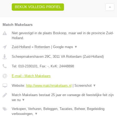
BEKIJK VOLLEDIG PROFIEL
Match Makelaars
Niet gevestigd in de plaats Boskoop, maar wel in de provincie Zuid-
Holland.
Zuid-Holland
»
Rotterdam
|
Google maps
▼
Scheepmakershaven 29C
,
3011 VA
Rotterdam
(
Zuid-Holland
)
Tel:
010-2330101
, Fax:
-
, KvK:
24448898
E-mail › Match Makelaars
Website:
http://www.matchmakelaars.nl
|
Screenshot
▼
Match Makelaars bestaat 25 jaar en vanwege dit feestelijke feit zijn
we nu
▼
Verkopen, Verhuren, Beleggen, Taxaties, Beheer, Begeleiding
verbouwingen,
▼