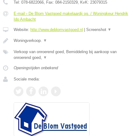
Tel:
078-6822066
, Fax:
084-2150329
, KvK:
23079315
E-mail › De Blom Vastgoed makelaardij og. / Woningkeur Hendrik
Ido Ambacht
Website:
http://www.deblomvastgoed.nl
|
Screenshot
▼
Woningverkoop.
▼
Verkoop van onroerend goed, Bemiddeling bij aankoop van
onroerend goed,
▼
Openingstijden onbekend
Sociale media: