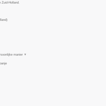
e Zuid-Holland.
lland
)
rsoonlijke manier
▼
panje