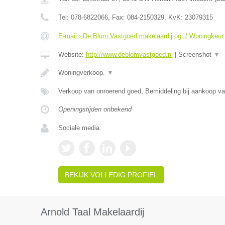
Tel:
078-6822066
, Fax:
084-2150329
, KvK:
23079315
E-mail › De Blom Vastgoed makelaardij og. / Woningkeur
Website:
http://www.deblomvastgoed.nl
|
Screenshot
▼
Woningverkoop.
▼
Verkoop van onroerend goed, Bemiddeling bij aankoop v
Openingstijden onbekend
Sociale media:
BEKIJK VOLLEDIG PROFIEL
Arnold Taal Makelaardij