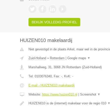
BEKIJK VOLLEDIG PROFIEL
HUIZEN010 makelaardij
Niet gevestigd in de plaats Arkel, maar wel in de provinci
Zuid-Holland
»
Rotterdam
|
Google maps
▼
Marshallweg, 31
,
3068 JN
Rotterdam
(
Zuid-Holland
)
Tel:
0103076340
, Fax:
-
, KvK:
-
E-mail › HUIZEN010 makelaardij
Website:
https://www.huizen010.nl
|
Screenshot
▼
HUIZEN010 is de (internet) makelaar voor de regio 010