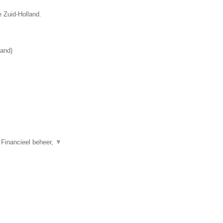
e Zuid-Holland.
land
)
 Financieel beheer,
▼