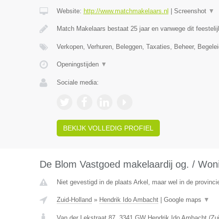
Website:
http://www.matchmakelaars.nl
|
Screenshot
▼
Match Makelaars bestaat 25 jaar en vanwege dit feestelij
Verkopen, Verhuren, Beleggen, Taxaties, Beheer, Begele
Openingstijden
▼
Sociale media:
BEKIJK VOLLEDIG PROFIEL
De Blom Vastgoed makelaardij og. / Won
Niet gevestigd in de plaats Arkel, maar wel in de provinci
Zuid-Holland
»
Hendrik Ido Ambacht
|
Google maps
▼
Van der Lekstraat 87
,
3341 GW
Hendrik Ido Ambacht
(
Zu