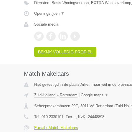
Diensten: Basis Woningverkoop, EXTRA Woningverkoop
Openingstijden
▼
Sociale media:
BEKIJK VOLLEDIG PROFIEL
Match Makelaars
Niet gevestigd in de plaats Arkel, maar wel in de provinci
Zuid-Holland
»
Rotterdam
|
Google maps
▼
Scheepmakershaven 29C
,
3011 VA
Rotterdam
(
Zuid-Holl
Tel:
010-2330101
, Fax:
-
, KvK:
24448898
E-mail › Match Makelaars