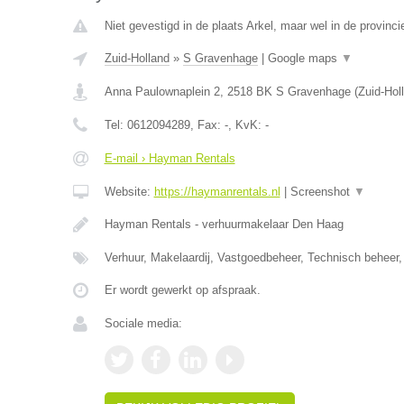
Niet gevestigd in de plaats Arkel, maar wel in de provinci
Zuid-Holland
»
S Gravenhage
|
Google maps
▼
Anna Paulownaplein 2
,
2518 BK
S Gravenhage
(
Zuid-Hol
Tel:
0612094289
, Fax:
-
, KvK:
-
E-mail › Hayman Rentals
Website:
https://haymanrentals.nl
|
Screenshot
▼
Hayman Rentals - verhuurmakelaar Den Haag
Verhuur, Makelaardij, Vastgoedbeheer, Technisch beheer,
Er wordt gewerkt op afspraak.
Sociale media: