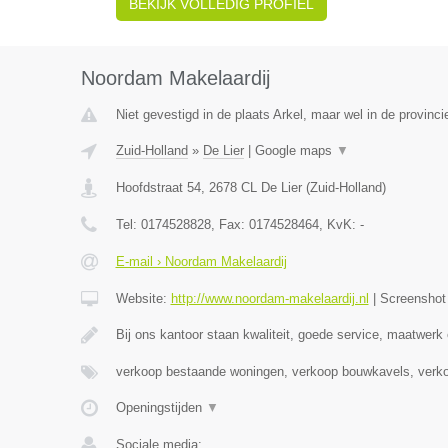
BEKIJK VOLLEDIG PROFIEL
Noordam Makelaardij
Niet gevestigd in de plaats Arkel, maar wel in de provinci
Zuid-Holland
»
De Lier
|
Google maps
▼
Hoofdstraat 54
,
2678 CL
De Lier
(
Zuid-Holland
)
Tel:
0174528828
, Fax:
0174528464
, KvK:
-
E-mail › Noordam Makelaardij
Website:
http://www.noordam-makelaardij.nl
|
Screensho
Bij ons kantoor staan kwaliteit, goede service, maatwerk
verkoop bestaande woningen, verkoop bouwkavels, verk
Openingstijden
▼
Sociale media: