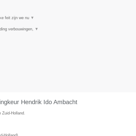
ke feit zijn we nu
▼
iding verbouwingen,
▼
ingkeur Hendrik Ido Ambacht
e Zuid-Holland.
id-Holland
)