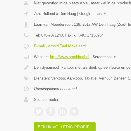
Niet gevestigd in de plaats Arkel, maar wel in de provinci
Zuid-Holland
»
Den Haag
|
Google maps
▼
Laan van Meerdervoort 139
,
2517 AW
Den Haag
(
Zuid-Ho
Tel:
070-7071240
, Fax:
-
, KvK:
27138934
E-mail › Arnold Taal Makelaardij
Website:
http://www.arnoldtaal.nl
|
Screenshot
▼
Een dynamisch kantoor met als doel, op een leuke en pe
Diensten: Verkoop, Aankoop, Taxatie, Verhuur, Beheer, S
Openingstijden onbekend
Sociale media:
BEKIJK VOLLEDIG PROFIEL