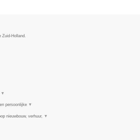
e Zuid-Holland.
t
▼
 en persoonlijke
▼
oop nieuwbouw, verhuur,
▼