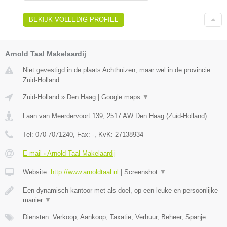
BEKIJK VOLLEDIG PROFIEL
Arnold Taal Makelaardij
Niet gevestigd in de plaats Achthuizen, maar wel in de provincie
Zuid-Holland.
Zuid-Holland
»
Den Haag
|
Google maps
▼
Laan van Meerdervoort 139
,
2517 AW
Den Haag
(
Zuid-Holland
)
Tel:
070-7071240
, Fax:
-
, KvK:
27138934
E-mail › Arnold Taal Makelaardij
Website:
http://www.arnoldtaal.nl
|
Screenshot
▼
Een dynamisch kantoor met als doel, op een leuke en persoonlijke
manier
▼
Diensten: Verkoop, Aankoop, Taxatie, Verhuur, Beheer, Spanje