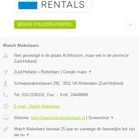
BEKIJK VOLLEDIG PROFIEL
Match Makelaars
Niet gevestigd in de plaats Achthuizen, maar wel in de provincie
Zuid-Holland.
Zuid-Holland
»
Rotterdam
|
Google maps
▼
Scheepmakershaven 29C
,
3011 VA
Rotterdam
(
Zuid-Holland
)
Tel:
010-2330101
, Fax:
-
, KvK:
24448898
E-mail › Match Makelaars
Website:
http://www.matchmakelaars.nl
|
Screenshot
▼
Match Makelaars bestaat 25 jaar en vanwege dit feestelijke feit zijn
we nu
▼