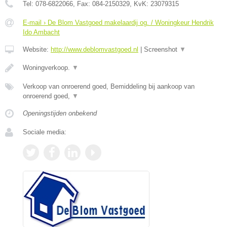
Tel:
078-6822066
, Fax:
084-2150329
, KvK:
23079315
E-mail › De Blom Vastgoed makelaardij og. / Woningkeur Hendrik
Ido Ambacht
Website:
http://www.deblomvastgoed.nl
|
Screenshot
▼
Woningverkoop.
▼
Verkoop van onroerend goed, Bemiddeling bij aankoop van
onroerend goed,
▼
Openingstijden onbekend
Sociale media: