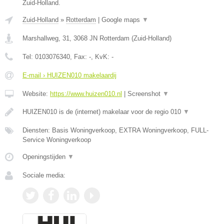
Zuid-Holland.
Zuid-Holland
»
Rotterdam
|
Google maps
▼
Marshallweg, 31
,
3068 JN
Rotterdam
(
Zuid-Holland
)
Tel:
0103076340
, Fax:
-
, KvK:
-
E-mail › HUIZEN010 makelaardij
Website:
https://www.huizen010.nl
|
Screenshot
▼
HUIZEN010 is de (internet) makelaar voor de regio 010
▼
Diensten: Basis Woningverkoop, EXTRA Woningverkoop, FULL-
Service Woningverkoop
Openingstijden
▼
Sociale media: