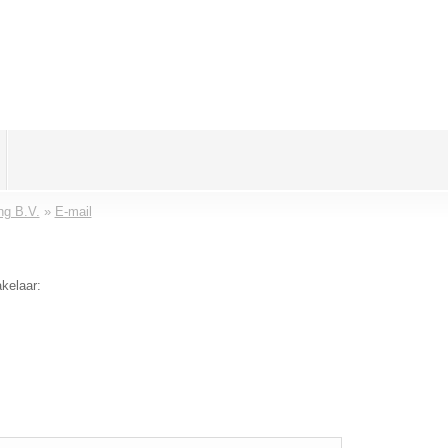
ng B.V.
»
E-mail
kelaar: