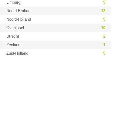
Limburg
9
Noord-Brabant
12
Noord-Holland
9
Overijssel
10
Utrecht
2
Zeeland
1
Zuid-Holland
9