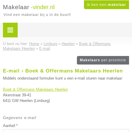
Ik ben een
makelaar
Makelaar
-vinder.nl
Vind een makelaar bij u in de buurt!
U bent nu hier:
Home
»
Limburg
»
Heerlen
»
Boek & Offermans
Makelaars Heerlen
»
E-mail
Makelaars
per provincie
E-mail › Boek & Offermans Makelaars Heerlen
Middels onderstaand formulier kunt u een e-mail sturen naar makelaar:
Boek & Offermans Makelaars Heerlen
Akerstraat 39-41
6411 GW Heerlen (Limburg)
Gegevens e-mail
Aanhef:*