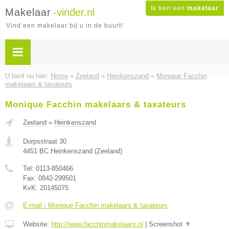
Ik ben een
makelaar
Makelaar
-vinder.nl
Vind een makelaar bij u in de buurt!
U bent nu hier:
Home
»
Zeeland
»
Heinkenszand
»
Monique Facchin
makelaars & taxateurs
Monique Facchin makelaars & taxateurs
Zeeland
»
Heinkenszand
Dorpsstraat 30
4451 BC
Heinkenszand
(
Zeeland
)
Tel:
0113-850466
Fax:
0842-299501
KvK:
20145075
E-mail › Monique Facchin makelaars & taxateurs
Website:
http://www.facchinmakelaars.nl
|
Screenshot
▼