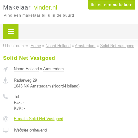
Ik ben een
makelaar
Makelaar
-vinder.nl
Vind een makelaar bij u in de buurt!
U bent nu hier:
Home
»
Noord-Holland
»
Amsterdam
»
Solid Net Vastgoed
Solid Net Vastgoed
Noord-Holland
»
Amsterdam
Radarweg 29
1043 NX
Amsterdam
(
Noord-Holland
)
Tel:
-
Fax:
-
KvK:
-
E-mail › Solid Net Vastgoed
Website onbekend