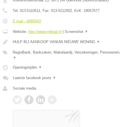
Kreitenmolenstraat 13
,
5071 BA
Udenhout
(
Noord-Brabant
)
Tel:
013-5110511
, Fax:
013-5212002
, KvK:
18057677
E-mail › MIBRAD
Website:
http://www.mibrad.nl
|
Screenshot
▼
HULP BIJ AANKOOP VANUW NIEUWE WONING
▼
RegioBank, Bankzaken, Makelaardij, Verzekeringen, Pensioenen,
▼
Openingstijden
▼
Laatste facebook posts
▼
Sociale media: