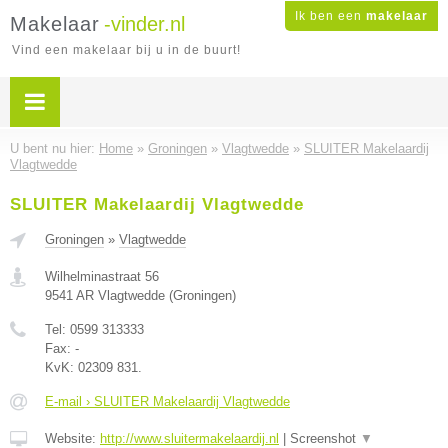
Ik ben een
makelaar
Makelaar
-vinder.nl
Vind een makelaar bij u in de buurt!
U bent nu hier:
Home
»
Groningen
»
Vlagtwedde
»
SLUITER Makelaardij
Vlagtwedde
SLUITER Makelaardij Vlagtwedde
Groningen
»
Vlagtwedde
Wilhelminastraat 56
9541 AR
Vlagtwedde
(
Groningen
)
Tel:
0599 313333
Fax:
-
KvK:
02309 831.
E-mail › SLUITER Makelaardij Vlagtwedde
Website:
http://www.sluitermakelaardij.nl
|
Screenshot
▼