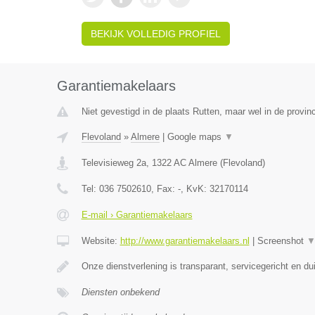
BEKIJK VOLLEDIG PROFIEL
Garantiemakelaars
Niet gevestigd in de plaats Rutten, maar wel in de provin
Flevoland
»
Almere
|
Google maps
▼
Televisieweg 2a
,
1322 AC
Almere
(
Flevoland
)
Tel:
036 7502610
, Fax:
-
, KvK:
32170114
E-mail › Garantiemakelaars
Website:
http://www.garantiemakelaars.nl
|
Screenshot
Onze dienstverlening is transparant, servicegericht en dui
Diensten onbekend