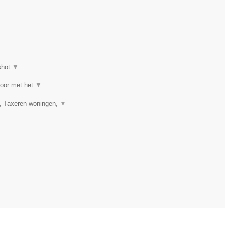
shot
▼
toor met het
▼
, Taxeren woningen,
▼