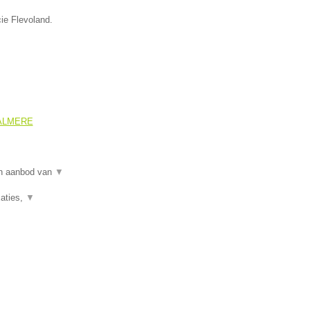
cie Flevoland.
 ALMERE
ch aanbod van
▼
aties,
▼