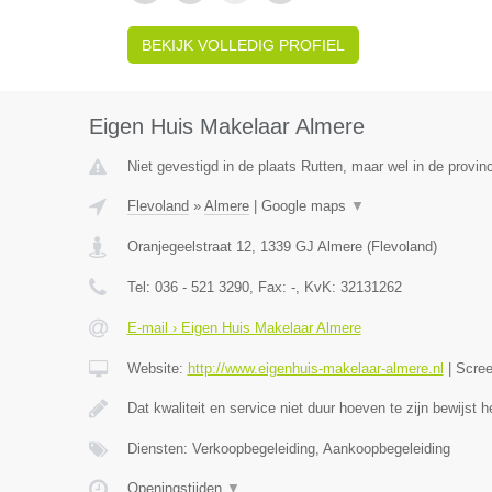
BEKIJK VOLLEDIG PROFIEL
Eigen Huis Makelaar Almere
Niet gevestigd in de plaats Rutten, maar wel in de provin
Flevoland
»
Almere
|
Google maps
▼
Oranjegeelstraat 12
,
1339 GJ
Almere
(
Flevoland
)
Tel:
036 - 521 3290
, Fax:
-
, KvK:
32131262
E-mail › Eigen Huis Makelaar Almere
Website:
http://www.eigenhuis-makelaar-almere.nl
|
Scre
Dat kwaliteit en service niet duur hoeven te zijn bewijst
Diensten: Verkoopbegeleiding, Aankoopbegeleiding
Openingstijden
▼