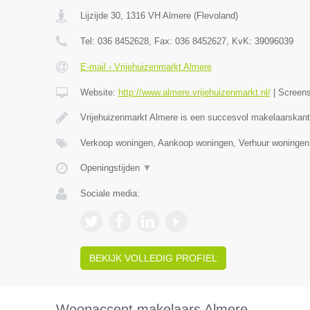
Lijzijde 30
,
1316 VH
Almere
(
Flevoland
)
Tel:
036 8452628
, Fax:
036 8452627
, KvK:
39096039
E-mail › Vrijehuizenmarkt Almere
Website:
http://www.almere.vrijehuizenmarkt.nl/
|
Screen
Vrijehuizenmarkt Almere is een succesvol makelaarskan
Verkoop woningen, Aankoop woningen, Verhuur woningen
Openingstijden
▼
Sociale media:
BEKIJK VOLLEDIG PROFIEL
Woonaccent makelaars Almere