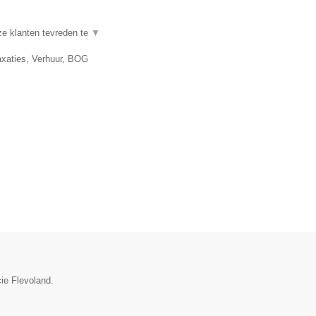
e klanten tevreden te
▼
axaties, Verhuur, BOG
cie Flevoland.