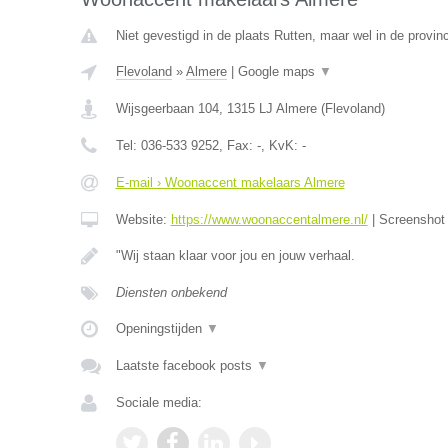
Niet gevestigd in de plaats Rutten, maar wel in de provin
Flevoland
»
Almere
|
Google maps
▼
Wijsgeerbaan 104
,
1315 LJ
Almere
(
Flevoland
)
Tel:
036-533 9252
, Fax:
-
, KvK:
-
E-mail › Woonaccent makelaars Almere
Website:
https://www.woonaccentalmere.nl/
|
Screensho
"Wij staan klaar voor jou en jouw verhaal.
Diensten onbekend
Openingstijden
▼
Laatste facebook posts
▼
Sociale media: