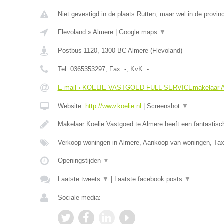
Niet gevestigd in de plaats Rutten, maar wel in de provin
Flevoland
»
Almere
|
Google maps
▼
Postbus 1120
,
1300 BC
Almere
(
Flevoland
)
Tel:
0365353297
, Fax:
-
, KvK:
-
E-mail › KOELIE VASTGOED FULL-SERVICEmakelaar
Website:
http://www.koelie.nl
|
Screenshot
▼
Makelaar Koelie Vastgoed te Almere heeft een fantastis
Verkoop woningen in Almere, Aankoop van woningen, Tax
Openingstijden
▼
Laatste tweets
▼
|
Laatste facebook posts
▼
Sociale media: