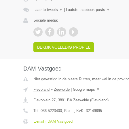
Laatste tweets
▼
|
Laatste facebook posts
▼
Sociale media:
BEKIJK VOLLEDIG PROFIEL
DAM Vastgoed
Niet gevestigd in de plaats Rutten, maar wel in de provin
Flevoland
»
Zeewolde
|
Google maps
▼
Flevoplein 27
,
3891 BA
Zeewolde
(
Flevoland
)
Tel:
036-5223400
, Fax:
-
, KvK:
32149695
E-mail › DAM Vastgoed