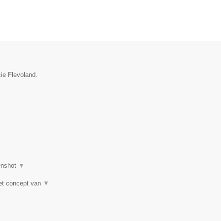
cie Flevoland.
enshot
▼
 het concept van
▼