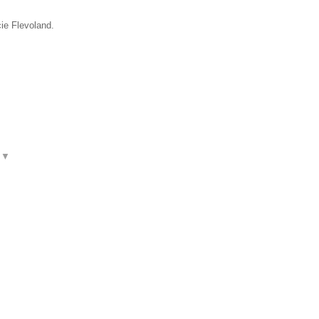
cie Flevoland.
t
▼