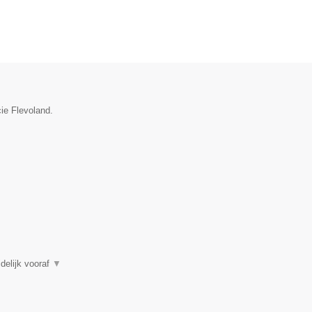
cie Flevoland.
▼
delijk vooraf
▼