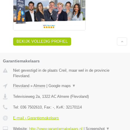
BEKIJK VOLLEDIG PROFIEL
Garantiemakelaars
Niet gevestigd in de plaats Creil, maar wel in de provincie
Flevoland.
Flevoland
»
Almere
|
Google maps
▼
Televisieweg 2a
,
1322 AC
Almere
(
Flevoland
)
Tel:
036 7502610
, Fax:
-
, KvK:
32170114
E-mail › Garantiemakelaars
Website:
http://www.garantiemakelaars.nl
|
Screenshot
▼