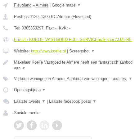
Flevoland
»
Almere
|
Google maps
▼
Postbus 1120
,
1300 BC
Almere
(
Flevoland
)
Tel:
0365353297
, Fax:
-
, KvK:
-
E-mail › KOELIE VASTGOED FULL-SERVICEmakelaar ALMERE
Website:
http://www.koelie.nl
|
Screenshot
▼
Makelaar Koelie Vastgoed te Almere heeft een fantastisch aanbod
van
▼
Verkoop woningen in Almere, Aankoop van woningen, Taxaties,
▼
Openingstijden
▼
Laatste tweets
▼
|
Laatste facebook posts
▼
Sociale media: