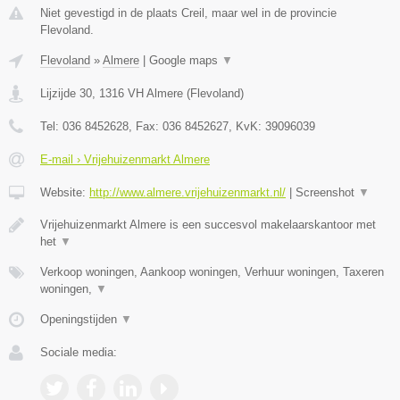
Niet gevestigd in de plaats Creil, maar wel in de provincie
Flevoland.
Flevoland
»
Almere
|
Google maps
▼
Lijzijde 30
,
1316 VH
Almere
(
Flevoland
)
Tel:
036 8452628
, Fax:
036 8452627
, KvK:
39096039
E-mail › Vrijehuizenmarkt Almere
Website:
http://www.almere.vrijehuizenmarkt.nl/
|
Screenshot
▼
Vrijehuizenmarkt Almere is een succesvol makelaarskantoor met
het
▼
Verkoop woningen, Aankoop woningen, Verhuur woningen, Taxeren
woningen,
▼
Openingstijden
▼
Sociale media: