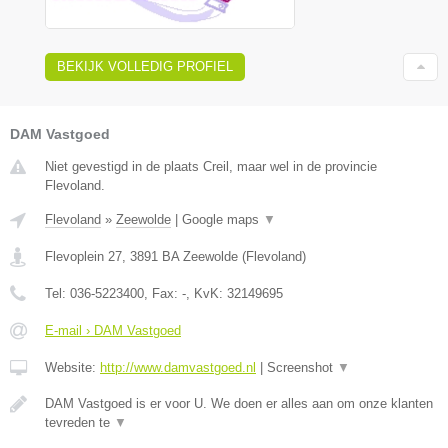
BEKIJK VOLLEDIG PROFIEL
DAM Vastgoed
Niet gevestigd in de plaats Creil, maar wel in de provincie
Flevoland.
Flevoland
»
Zeewolde
|
Google maps
▼
Flevoplein 27
,
3891 BA
Zeewolde
(
Flevoland
)
Tel:
036-5223400
, Fax:
-
, KvK:
32149695
E-mail › DAM Vastgoed
Website:
http://www.damvastgoed.nl
|
Screenshot
▼
DAM Vastgoed is er voor U. We doen er alles aan om onze klanten
tevreden te
▼