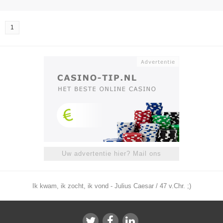
1
Uw advertentie hier? Mail ons
Ik kwam, ik zocht, ik vond - Julius Caesar / 47 v.Chr. ;)