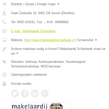
Drenthe
»
Assen
|
Google maps
▼
Vaart Zuidzijde 1d
,
9401 GE
Assen
(
Drenthe
)
Tel:
0592-331611
, Fax:
-
, KvK:
04069962
E-mail › Makelaardij Schierbeek
Website:
http://www.makelaardijschierbeek.nl
|
Screenshot
▼
Actieve makelaar nodig in Assen? Makelaardij Schierbeek staat tot
uw
▼
Diensten: Verkoop, Aankoopmakelaar, Taxatierapport,
Seniorkeurmakelaar, WOZ-bezwaar
Openingstijden onbekend
Sociale media: