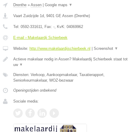
Drenthe
»
Assen
|
Google maps
▼
Vaart Zuidzijde 1d
,
9401 GE
Assen
(
Drenthe
)
Tel:
0592-331611
, Fax:
-
, KvK:
04069962
E-mail › Makelaardij Schierbeek
Website:
http://www.makelaardijschierbeek.nl
|
Screenshot
▼
Actieve makelaar nodig in Assen? Makelaardij Schierbeek staat tot
uw
▼
Diensten: Verkoop, Aankoopmakelaar, Taxatierapport,
Seniorkeurmakelaar, WOZ-bezwaar
Openingstijden onbekend
Sociale media: