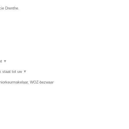
cie Drenthe.
ot
▼
k staat tot uw
▼
eniorkeurmakelaar, WOZ-bezwaar