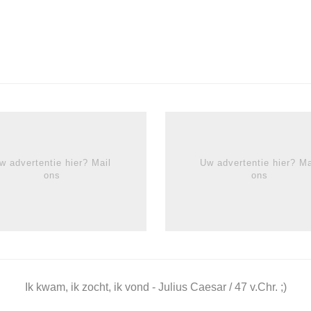
w advertentie hier? Mail
Uw advertentie hier? Ma
ons
ons
Ik kwam, ik zocht, ik vond - Julius Caesar / 47 v.Chr. ;)