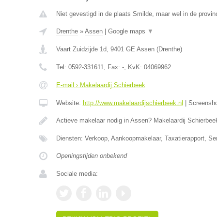
Niet gevestigd in de plaats Smilde, maar wel in de provin
Drenthe
»
Assen
|
Google maps
▼
Vaart Zuidzijde 1d
,
9401 GE
Assen
(
Drenthe
)
Tel:
0592-331611
, Fax:
-
, KvK:
04069962
E-mail › Makelaardij Schierbeek
Website:
http://www.makelaardijschierbeek.nl
|
Screensh
Actieve makelaar nodig in Assen? Makelaardij Schierbee
Diensten: Verkoop, Aankoopmakelaar, Taxatierapport, S
Openingstijden onbekend
Sociale media: