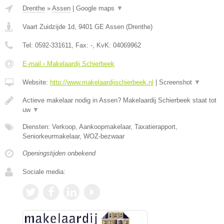
Drenthe
»
Assen
|
Google maps
▼
Vaart Zuidzijde 1d
,
9401 GE
Assen
(
Drenthe
)
Tel:
0592-331611
, Fax:
-
, KvK:
04069962
E-mail › Makelaardij Schierbeek
Website:
http://www.makelaardijschierbeek.nl
|
Screenshot
▼
Actieve makelaar nodig in Assen? Makelaardij Schierbeek staat tot
uw
▼
Diensten: Verkoop, Aankoopmakelaar, Taxatierapport,
Seniorkeurmakelaar, WOZ-bezwaar
Openingstijden onbekend
Sociale media: