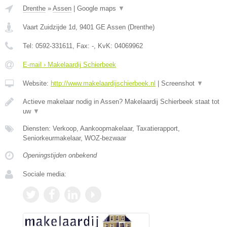
Drenthe
»
Assen
|
Google maps
▼
Vaart Zuidzijde 1d
,
9401 GE
Assen
(
Drenthe
)
Tel:
0592-331611
, Fax:
-
, KvK:
04069962
E-mail › Makelaardij Schierbeek
Website:
http://www.makelaardijschierbeek.nl
|
Screenshot
▼
Actieve makelaar nodig in Assen? Makelaardij Schierbeek staat tot
uw
▼
Diensten: Verkoop, Aankoopmakelaar, Taxatierapport,
Seniorkeurmakelaar, WOZ-bezwaar
Openingstijden onbekend
Sociale media: