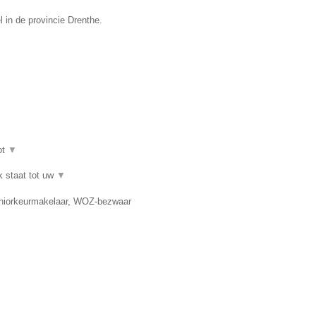
 in de provincie Drenthe.
ot
▼
k staat tot uw
▼
eniorkeurmakelaar, WOZ-bezwaar