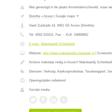
Niet gevestigd in de plaats Amsterdamscheveld, maar wel
Drenthe
»
Assen
|
Google maps
▼
Vaart Zuidzijde 1d
,
9401 GE
Assen
(
Drenthe
)
Tel:
0592-331611
, Fax:
-
, KvK:
04069962
E-mail › Makelaardij Schierbeek
Website:
http://www.makelaardijschierbeek.nl
|
Screensh
Actieve makelaar nodig in Assen? Makelaardij Schierbee
Diensten: Verkoop, Aankoopmakelaar, Taxatierapport, S
Openingstijden onbekend
Sociale media: