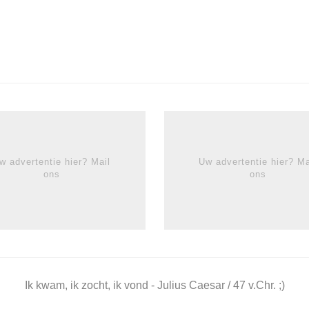
w advertentie hier? Mail
Uw advertentie hier? Ma
ons
ons
Ik kwam, ik zocht, ik vond - Julius Caesar / 47 v.Chr. ;)